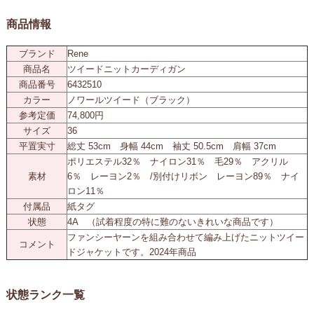
商品情報
ブランド
Rene
商品名
ツイードニットカーディガン
商品番号
6432510
カラー
ノワールツイード（ブラック）
参考定価
74,800円
サイズ
36
平置実寸
総丈 53cm 身幅 44cm 袖丈 50.5cm 肩幅 37cm
ポリエステル32％ ナイロン31％ 毛29％ アクリル
素材
6％ レーヨン2％ /別付けリボン レーヨン89％ ナイ
ロン11％
付属品
紙タグ
状態
4A （試着程度の特に難のないきれいな商品です）
ファンシーヤーンを組み合わせて編み上げたニットツイー
コメント
ドジャケットです。2024年商品
状態ランク一覧